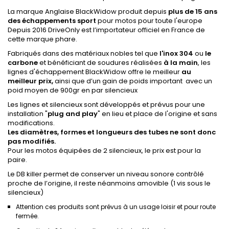
La marque Anglaise BlackWidow produit depuis
plus de 15 ans
des échappements sport
pour motos pour toute l'europe
Depuis 2016 DriveOnly est l’importateur officiel en France de
cette marque phare.
Fabriqués dans des matériaux nobles tel que
l'inox 304
ou
le
carbone
et bénéficiant de soudures réalisées
à la main
, les
lignes d'échappement BlackWidow offre le meilleur
au
meilleur prix,
ainsi que d’un gain de poids important avec un
poid moyen de 900gr en par silencieux
Les lignes et silencieux sont développés et prévus pour une
installation "
plug
and
play
" en lieu et place de l'origine et sans
modifications.
Les diamètres, formes et longueurs des tubes ne sont donc
pas modifiés.
Pour les motos équipées de 2 silencieux, le prix est pour la
paire.
Le DB killer permet de conserver un niveau sonore contrôlé
proche de l’origine, il reste néanmoins amovible (1 vis sous le
silencieux)
Attention ces produits sont prévus à un usage loisir et pour route
fermée.