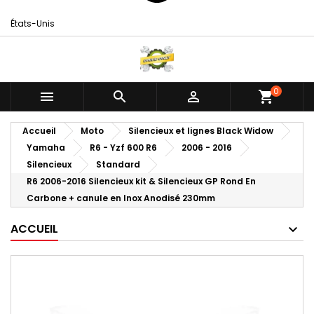
États-Unis
0



shopping_cart
Accueil
Moto
Silencieux et lignes Black Widow
Yamaha
R6 - Yzf 600 R6
2006 - 2016
Silencieux
Standard
R6 2006-2016 Silencieux kit & Silencieux GP Rond En
Carbone + canule en Inox Anodisé 230mm
ACCUEIL