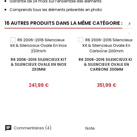
Garantie de 24 mois sur l’ensemble des éléments.
Comprends tous les éléments présentés en photo
16 AUTRES PRODUITS DANS LA MÊME CATÉGORIE :
>
<
R6 2006-2016 SILENCIEUX KIT
R6 2006-2016 SILENCIEUX KIT
& SILENCIEUX OVALE EN INOX
& SILENCIEUX OVALE EN
230MM
CARBONE 200MM
Prix
Prix
241,99 €
351,99 €
Commentaires (4)
Note