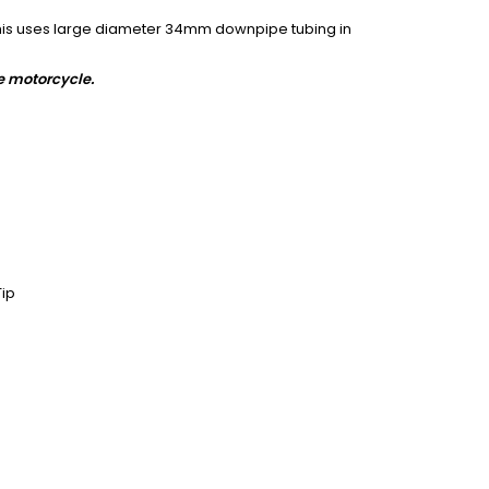
This uses large diameter 34mm downpipe tubing in
e motorcycle.
Tip