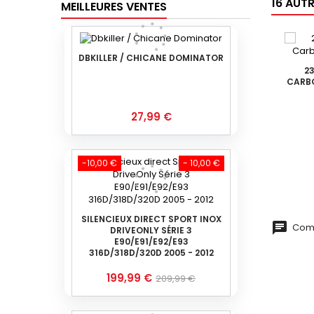
16 AUT
MEILLEURES VENTES
DBKILLER / CHICANE DOMINATOR
2
CARBO
Prix
27,99 €
-10,00 €
- 10,00 €
SILENCIEUX DIRECT SPORT INOX
Comm
DRIVEONLY SÉRIE 3
E90/E91/E92/E93
316D/318D/320D 2005 - 2012
Prix
Prix
199,99 €
209,99 €
de
base