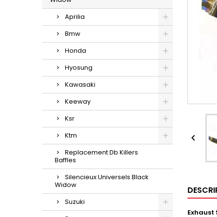
Aprilia
Bmw
Honda
Hyosung
Kawasaki
Keeway
Ksr
Ktm

Replacement Db Killers
Baffles
Silencieux Universels Black
Widow
DESCRI
Suzuki
Exhaust