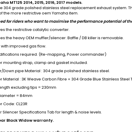
maha MT125 2014, 2015, 2016, 2017 models.
re 304 grade polished stainless steel replacement exhaust system. 
of the more restrictive oem Yamaha item.
ed for riders who want to maximise the performance potential of th
 the restrictive catalytic converter.
s the heavy OEM muffler/silencer. Baffle / DB killer is removable.
 with improved gas flow.
ifications required. (Re-mapping, Power commander)
er mounting strap, clamp and gasket included.
/Down pipe Material : 304 grade polished stainless steel.
er Material : 3K Weave Carbon Fibre + 304 Grade Blue Stainless Steel 
ength excluding tips = 230mm
Diameter = 84mm
er Code: CL23R
r Silencer Specifications Tab for length & noise levels.
ear Black Widow warranty.