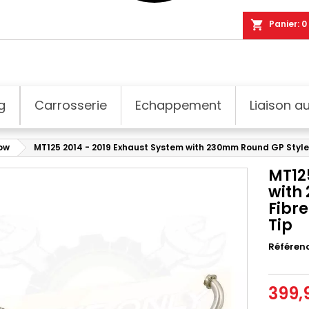
shopping_cart
Panier:
0
g
Carrosserie
Echappement
Liaison au
dow
MT125 2014 - 2019 Exhaust System with 230mm Round GP Style C
MT12
with
Fibre
Tip
Référen
399,