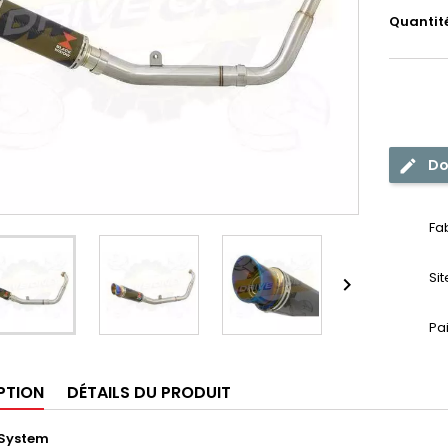
Quantit
Do
Fa
Si

Pa
PTION
DÉTAILS DU PRODUIT
 System