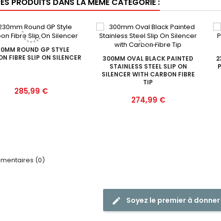
RES PRODUITS DANS LA MÊME CATÉGORIE :
30MM ROUND GP STYLE
N FIBRE SLIP ON SILENCER
300MM OVAL BLACK PAINTED
2
STAINLESS STEEL SLIP ON
P
SILENCER WITH CARBON FIBRE
TIP
Prix
285,99 €
Prix
274,99 €
entaires (0)
Soyez le premier à donner