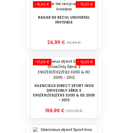
-15,00 €
- 15,00 €
RADAR DE RECUL UNIVERSEL
INVISIBLE
Prix
Prix
24,99 €
39,99 €
de
base
-10,00 €
- 10,00 €
SILENCIEUX DIRECT SPORT INOX
DRIVEONLY SÉRIE 3
E90/E91/E92/E93 330D & XD 2005
- 2012
Prix
Prix
199,99 €
209,99 €
de
base