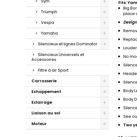
Sym
Fits: Ya
Big Bo
Triumph
place 
Design
Vespa
Removes
Yamaha
Replace
Silencieux et lignes Dominator
Louder
Silencieux Universels et
No mod
Accessoires
Silenc
Filtre à air Sport
Header
Carrosserie
Silenc
Body L
Echappement
Body 
Eclairage
Silenc
Liaison au sol
​See ou
Moteur
Two y