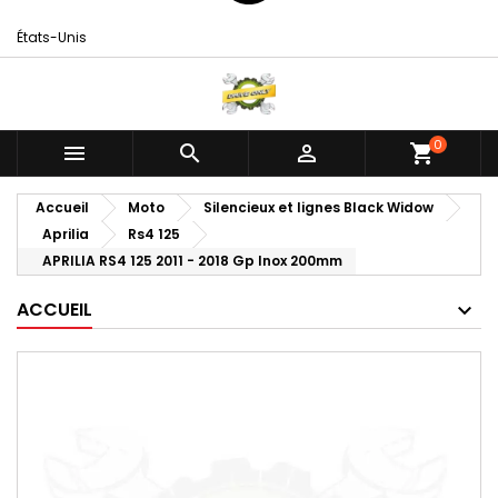
États-Unis
0



shopping_cart
Accueil
Moto
Silencieux et lignes Black Widow
Aprilia
Rs4 125
APRILIA RS4 125 2011 - 2018 Gp Inox 200mm
ACCUEIL