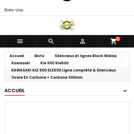
États-Unis
0



shopping_cart
Accueil
Moto
Silencieux et lignes Black Widow
Kawasaki
Kle 500 Kle500
KAWASAKI KLE 500 KLE500 Ligne complète & Silencieux
Ovale En Carbone + Carbone 300mm
ACCUEIL