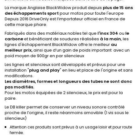
La marque Anglaise BlackWidow produit depuis
plus de 15 ans
des échappements sport
pour motos pour toute l'europe
Depuis 2016 DriveOnly est l’importateur officiel en France de
cette marque phare.
Fabriqués dans des matériaux nobles tel que
l'inox 304
ou
le
carbone
et bénéficiant de soudures réalisées
à la main
, les
lignes d'échappement BlackWidow offre le meilleur
au
meilleur prix,
ainsi que d’un gain de poids important avec un
poid moyen de 900gr en par silencieux
Les lignes et silencieux sont développés et prévus pour une
installation "
plug
and
play
" en lieu et place de l'origine et sans
modifications.
Les diamètres, formes et longueurs des tubes ne sont donc
pas modifiés.
Pour les motos équipées de 2 silencieux, le prix est pour la
paire.
Le DB killer permet de conserver un niveau sonore contrôlé
proche de l’origine, il reste néanmoins amovible (1 vis sous le
silencieux)
Attention ces produits sont prévus à un usage loisir et pour route
fermée.