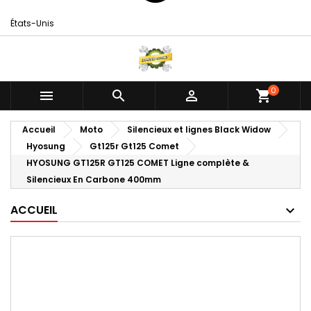
États-Unis
0



shopping_cart
Accueil
Moto
Silencieux et lignes Black Widow
Hyosung
Gt125r Gt125 Comet
HYOSUNG GT125R GT125 COMET Ligne complète &
Silencieux En Carbone 400mm
ACCUEIL