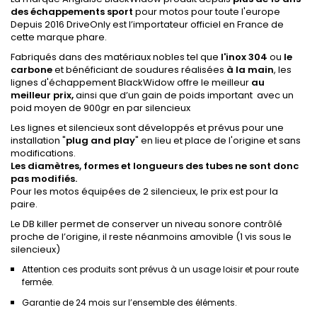
des échappements sport
pour motos pour toute l'europe
Depuis 2016 DriveOnly est l’importateur officiel en France de
cette marque phare.
Fabriqués dans des matériaux nobles tel que
l'inox 304
ou
le
carbone
et bénéficiant de soudures réalisées
à la main
, les
lignes d'échappement BlackWidow offre le meilleur
au
meilleur prix,
ainsi que d’un gain de poids important avec un
poid moyen de 900gr en par silencieux
Les lignes et silencieux sont développés et prévus pour une
installation "
plug
and
play
" en lieu et place de l'origine et sans
modifications.
Les diamètres, formes et longueurs des tubes ne sont donc
pas modifiés.
Pour les motos équipées de 2 silencieux, le prix est pour la
paire.
Le DB killer permet de conserver un niveau sonore contrôlé
proche de l’origine, il reste néanmoins amovible (1 vis sous le
silencieux)
Attention ces produits sont prévus à un usage loisir et pour route
fermée.
Garantie de 24 mois sur l’ensemble des éléments.