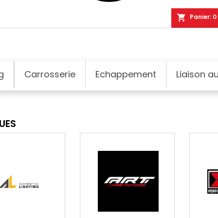
shopping_cart
Panier:
0
g
Carrosserie
Echappement
Liaison au
UES