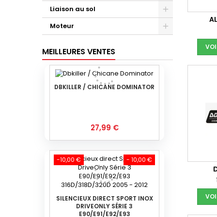
Liaison au sol
A
Moteur
VOI
MEILLEURES VENTES
DBKILLER / CHICANE DOMINATOR
Prix
27,99 €
-10,00 €
- 10,00 €
VOI
SILENCIEUX DIRECT SPORT INOX
DRIVEONLY SÉRIE 3
E90/E91/E92/E93