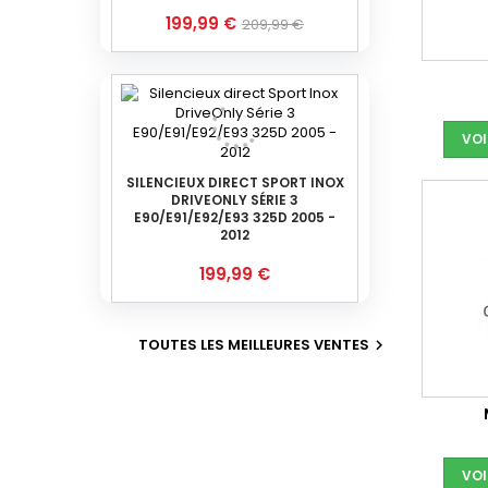
Prix
Prix
199,99 €
209,99 €
de
base
VOI
SILENCIEUX DIRECT SPORT INOX
DRIVEONLY SÉRIE 3
E90/E91/E92/E93 325D 2005 -
2012
Prix
199,99 €
TOUTES LES MEILLEURES VENTES

VOI