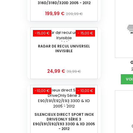
316D/318D/320D 2005 - 2012
Prix
Prix
199,99 €
209,99 €
de
base
-15,00 €
- 15,00 €
RADAR DE RECUL UNIVERSEL
INVISIBLE
G
Prix
Prix
24,99 €
39,99 €
de
VOI
base
-10,00 €
- 10,00 €
SILENCIEUX DIRECT SPORT INOX
DRIVEONLY SÉRIE 3
E90/E91/E92/E93 330D & XD 2005
- 2012