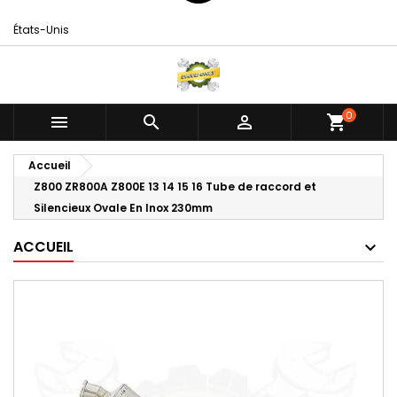
États-Unis
0



shopping_cart
Accueil
Z800 ZR800A Z800E 13 14 15 16 Tube de raccord et
Silencieux Ovale En Inox 230mm
ACCUEIL