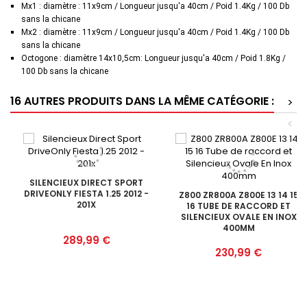
Mx1 : diamètre : 11x9cm / Longueur jusqu'a 40cm / Poid 1.4Kg / 100 Db
sans la chicane
Mx2 : diamètre : 11x9cm / Longueur jusqu'a 40cm / Poid 1.4Kg / 100 Db
sans la chicane
Octogone : diamètre 14x10,5cm: Longueur jusqu'a 40cm / Poid 1.8Kg /
100 Db sans la chicane
16 AUTRES PRODUITS DANS LA MÊME CATÉGORIE :
>
<
SILENCIEUX DIRECT SPORT
DRIVEONLY FIESTA 1.25 2012 -
Z800 ZR800A Z800E 13 14 15
201X
16 TUBE DE RACCORD ET
SILENCIEUX OVALE EN INOX
400MM
Prix
289,99 €
Prix
230,99 €