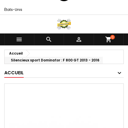
États-Unis
0



shopping_cart
Accueil
Silencieux sport Dominator : F 800 GT 2013 - 2016
ACCUEIL