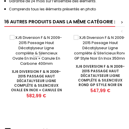
Garantie de 24 mois sur l’ensemble des éléments.
Comprends tous les éléments présentés en photo
16 AUTRES PRODUITS DANS LA MÊME CATÉGORIE :
>
<
XJ6 DIVERSION F & N 2009-
2015 PASSAGE HAUT
XJ6 DIVERSION F & N 2009-
DÉCATALYSEUR LIGNE
2015 PASSAGE HAUT
COMPLÈTE & SILENCIEUX
DÉCATALYSEUR LIGNE
ROND GP STYLE NOIR EN
COMPLÈTE & SILENCIEUX
INOX 350MM
Prix
OVALE EN INOX + CANULE EN
547,99 €
CARBONE 400MM
Prix
582,99 €