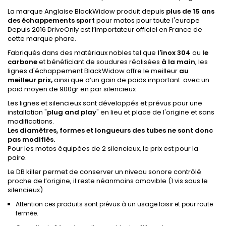
La marque Anglaise BlackWidow produit depuis
plus de 15 ans
des échappements sport
pour motos pour toute l'europe
Depuis 2016 DriveOnly est l’importateur officiel en France de
cette marque phare.
Fabriqués dans des matériaux nobles tel que
l'inox 304
ou
le
carbone
et bénéficiant de soudures réalisées
à la main
, les
lignes d'échappement BlackWidow offre le meilleur
au
meilleur prix,
ainsi que d’un gain de poids important avec un
poid moyen de 900gr en par silencieux
Les lignes et silencieux sont développés et prévus pour une
installation "
plug
and
play
" en lieu et place de l'origine et sans
modifications.
Les diamètres, formes et longueurs des tubes ne sont donc
pas modifiés.
Pour les motos équipées de 2 silencieux, le prix est pour la
paire.
Le DB killer permet de conserver un niveau sonore contrôlé
proche de l’origine, il reste néanmoins amovible (1 vis sous le
silencieux)
Attention ces produits sont prévus à un usage loisir et pour route
fermée.