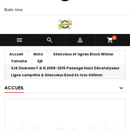
États-Unis
0



shopping_cart
Accueil
Moto
Silencieux et lignes Black Widow
Yamaha
Xj6
XJ6 Diversion F & N 2009-2015 Passage Haut Décatalyseur
Ligne complète & Silencieux Rond En Inox 400mm
ACCUEIL