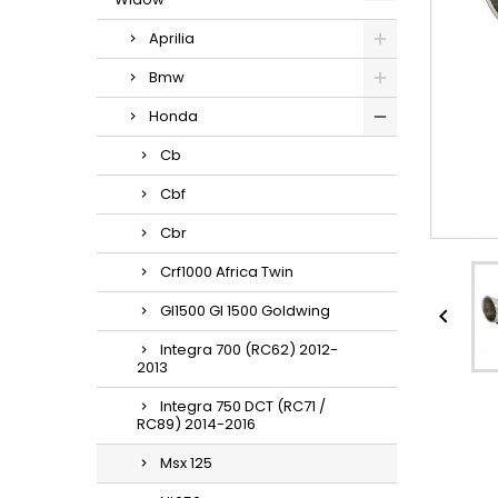
Aprilia
Bmw
Honda
Cb
Cbf
Cbr
Crf1000 Africa Twin
Gl1500 Gl 1500 Goldwing

Integra 700 (RC62) 2012-
2013
Integra 750 DCT (RC71 /
RC89) 2014-2016
Msx 125