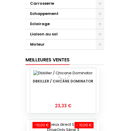
Carrosserie
Echappement
Eclairage
Liaison au sol
Moteur
MEILLEURES VENTES
DBKILLER / CHICANE DOMINATOR
Prix
23,33 €
-10,00 €
- 10,00 €