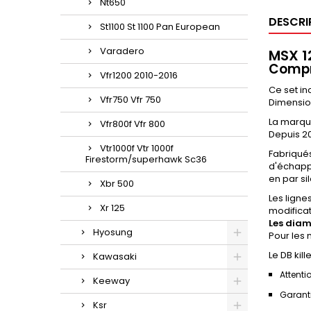
Nt650
DESCRI
St1100 St 1100 Pan European
Varadero
MSX 1
Compre
Vfr1200 2010-2016
Ce set in
Vfr750 Vfr 750
Dimension
La marqu
Vfr800f Vfr 800
Depuis 20
Vtr1000f Vtr 1000f
Fabriqué
Firestorm/superhawk Sc36
d'échapp
en par si
Xbr 500
Les ligne
Xr 125
modificat
Les diam
Hyosung
Pour les 
Le DB kil
Kawasaki
Attenti
Keeway
Garanti
Ksr