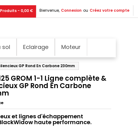
Bienvenue,
Connexion
ou
Créez votre compte
Produits - 0,00 €
 sol
Eclairage
Moteur
Silencieux GP Rond En Carbone 230mm
125 GROM 1-1 Ligne complète &
ncieux GP Rond En Carbone
mm
ce
ieux et lignes d'échappement
 BlackWidow haute performance.