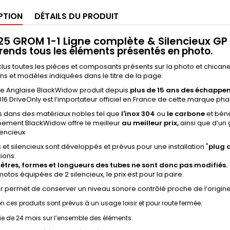
PTION
DÉTAILS DU PRODUIT
25 GROM 1-1 Ligne complète & Silencieux 
nds tous les éléments présentés en photo.
clus toutes les pièces et composants présents sur la photo et chica
s et modèles indiquées dans le titre de la page.
e Anglaise BlackWidow produit depuis
plus de 15 ans des échappe
16 DriveOnly est l’importateur officiel en France de cette marque pha
s dans des matériaux nobles tel que
l'inox 304
ou
le carbone
et béné
ement BlackWidow offre le meilleur
au meilleur prix,
ainsi que d’un
lencieux
s et silencieux sont développés et prévus pour une installation "
plug
ions.
ètres, formes et longueurs des tubes ne sont donc pas modifiés.
motos équipées de 2 silencieux, le prix est pour la paire.
ler permet de conserver un niveau sonore contrôlé proche de l’origine,
on ces produits sont prévus à un usage loisir et pour route fermée.
e de 24 mois sur l’ensemble des éléments.