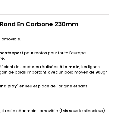
GP Rond En Carbone 230mm
ne amovible.
ments sport
pour motos pour toute l'europe
re.
ficiant de soudures réalisées
à la main
, les lignes
 gain de poids important avec un poid moyen de 900gr
and
play
" en lieu et place de l'origine et sans
 il reste néanmoins amovible (1 vis sous le silencieux)