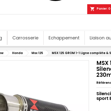
shopping_cart
Panier:
0
g
Carrosserie
Echappement
Liaison au
dow
Honda
Msx 125
MSX 125 GROM 1-1 Ligne complète & 
MSX 
Sile
230
Référen
Silenc
sport