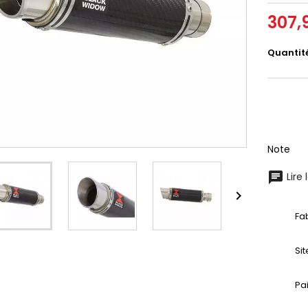
307,
Quantit
Note
Lire 

Fa
Si
Pa