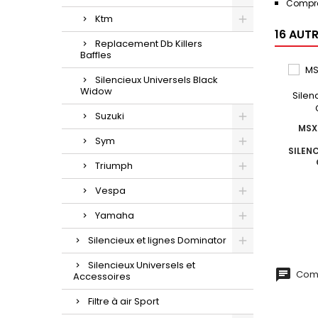
Compre
Ktm
16 AUT
Replacement Db Killers
Baffles
Silencieux Universels Black
Widow
Suzuki
MSX 
Sym
SILEN
Triumph
Vespa
Yamaha
Silencieux et lignes Dominator
Silencieux Universels et
Comm
Accessoires
Filtre à air Sport