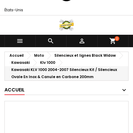
États-Unis
0



shopping_cart
Accueil
Moto
Silencieux et lignes Black Widow
Kawasaki
Klv 1000
Kawasaki KLV 1000 2004-2007 Silencieux Kit / Silencieux
Ovale En Inox & Canule en Carbone 200mm
ACCUEIL