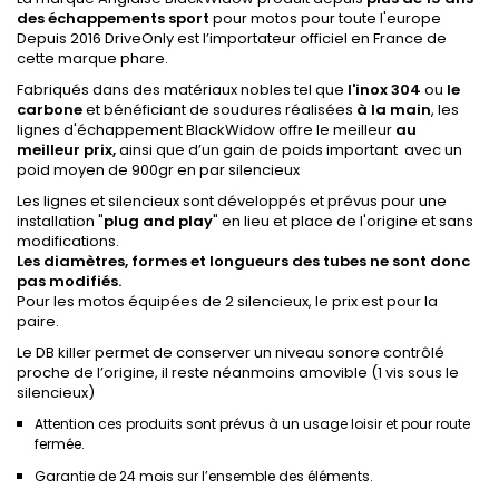
des échappements sport
pour motos pour toute l'europe
Depuis 2016 DriveOnly est l’importateur officiel en France de
cette marque phare.
Fabriqués dans des matériaux nobles tel que
l'inox 304
ou
le
carbone
et bénéficiant de soudures réalisées
à la main
, les
lignes d'échappement BlackWidow offre le meilleur
au
meilleur prix,
ainsi que d’un gain de poids important avec un
poid moyen de 900gr en par silencieux
Les lignes et silencieux sont développés et prévus pour une
installation "
plug
and
play
" en lieu et place de l'origine et sans
modifications.
Les diamètres, formes et longueurs des tubes ne sont donc
pas modifiés.
Pour les motos équipées de 2 silencieux, le prix est pour la
paire.
Le DB killer permet de conserver un niveau sonore contrôlé
proche de l’origine, il reste néanmoins amovible (1 vis sous le
silencieux)
Attention ces produits sont prévus à un usage loisir et pour route
fermée.
Garantie de 24 mois sur l’ensemble des éléments.