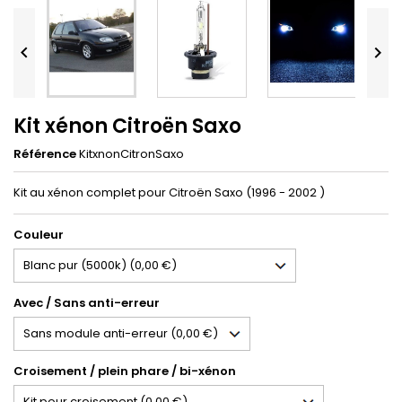


Kit xénon Citroën Saxo
Référence
KitxnonCitronSaxo
Kit au xénon complet pour Citroën Saxo (1996 - 2002 )
Couleur
Avec / Sans anti-erreur
Croisement / plein phare / bi-xénon