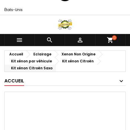
États-Unis
0



shopping_cart
Accueil
Eclairage
Xenon Non Origine
Kit xénon par véhicule
Kit xénon Citroën
Kit xénon Citroën Saxo
ACCUEIL